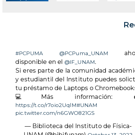
Re
ahor
#PCPUMA
@PCPuma_UNAM
disponible en el
.
@IF_UNAM
Si eres parte de la comunidad académi
y estudiantil del Instituto puedes solic
tu préstamo de Laptops o Chromebook
💻Más información: 
https://t.co/r7oio2UqlM
#UNAM
pic.twitter.com/n6GWO821GS
— Biblioteca del Instituto de Física-
UNAM (@bibifunam)
October 13, 2022